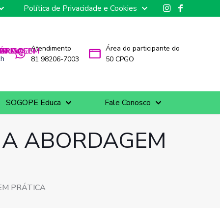
Política de Privacidade e Cookies
Atendimento
Área do participante do
ch
81 98206-7003
50 CPGO
SOGOPE Educa
Fale Conosco
UMA ABORDAGEM
EM PRÁTICA