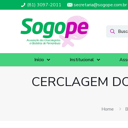
(81) 3097-2011
secretaria@sogope.com.br
Início
Institucional
Ass
CERCLAGEM DO
Home
B