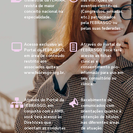
trimestral da FEMINA,
nas inscrições de
revista de maior
eventos científicos
conceito nacional na
(Congressos, jornadas,
especialidade.
etc.) patrocinados
pela FEBRASGO ou
pelas suas federadas.
Acesso exclusivo ao
Através do Portal da
Portal da FEBRASGO,
FEBRASGO você terá
em área de conteúdo
acesso as fichas
restrito aos
clínicas e
associados quites.
consentimento pós-
www.febrasgo.org.br.
informado para uso em
seu consultório ou
clínica.
Através do Portal da
Recebimento de
FEBRASGO, em
comunicados com
conjunto com a AMB,
orientações quanto à
você terá acesso às
obtenção de títulos
Diretrizes que
nas diferentes áreas
orientam as condutas
de atuação.